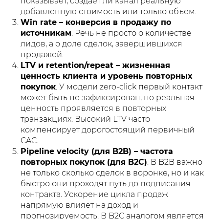
показывает, создает ли канал реальную
добавленную стоимость или только объем.
Win rate – конверсия в продажу по
источникам
. Речь не просто о количестве
лидов, а о доле сделок, завершившихся
продажей.
LTV и retention/repeat – жизненная
ценность клиента и уровень повторных
покупок
. У модели zero-click первый контакт
может быть не зафиксирован, но реальная
ценность проявляется в повторных
транзакциях. Высокий LTV часто
компенсирует дорогостоящий первичный
CAC.
Pipeline velocity (для B2B) – частота
повторных покупок (для B2C)
. В B2B важно
не только сколько сделок в воронке, но и как
быстро они проходят путь до подписания
контракта. Ускорение цикла продаж
напрямую влияет на доход и
прогнозируемость. В B2C аналогом является