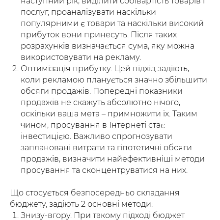
наступний рік, виділити собівартість товарів і
послуг, проаналізувати наскільки
популярними є товари та наскільки високий
прибуток вони принесуть. Після таких
розрахунків визначається сума, яку можна
використовувати на рекламу.
Оптимізація прибутку. Цей підхід задіють,
коли рекламою планується значно збільшити
обсяги продажів. Попередні показники
продажів не скажуть абсолютно нічого,
оскільки ваша мета – примножити їх. Таким
чином, просування в Інтернеті стає
інвестицією. Важливо спрогнозувати
заплановані витрати та гіпотетичні обсяги
продажів, визначити найефективніші методи
просування та сконцентруватися на них.
Що стосується безпосередньо складання
бюджету, задіють 2 основні методи:
Знизу-вгору. При такому підході бюджет