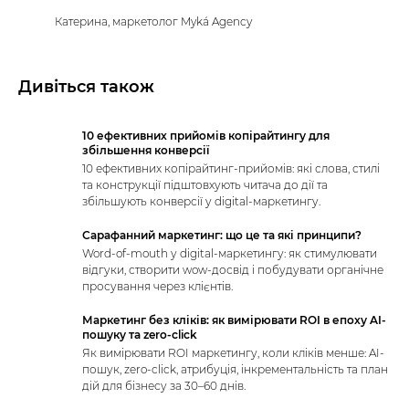
Катерина, маркетолог Myká Agency
Дивіться також
10 ефективних прийомів копірайтингу для
збільшення конверсії
10 ефективних копірайтинг-прийомів: які слова, стилі
та конструкції підштовхують читача до дії та
збільшують конверсії у digital-маркетингу.
Сарафанний маркетинг: що це та які принципи?
Word-of-mouth у digital-маркетингу: як стимулювати
відгуки, створити wow-досвід і побудувати органічне
просування через клієнтів.
Маркетинг без кліків: як вимірювати ROI в епоху AI-
пошуку та zero-click
Як вимірювати ROI маркетингу, коли кліків менше: AI-
пошук, zero-click, атрибуція, інкрементальність та план
дій для бізнесу за 30–60 днів.