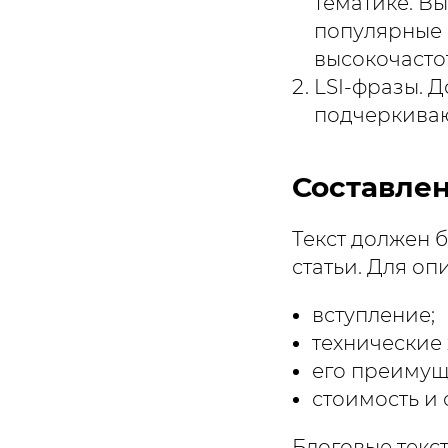
тематике. В
популярные 
высокочастот
LSI-фразы. 
подчеркивают
Составлен
Текст должен б
статьи. Для оп
вступление;
технические 
его преимущ
стоимость и 
Блоговые текс