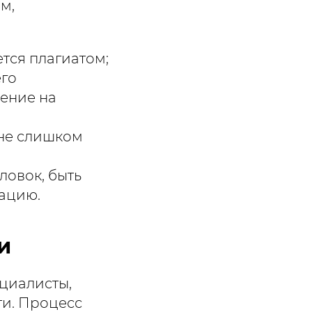
м,
ется плагиатом;
его
ление на
 не слишком
ловок, быть
ацию.
и
циалисты,
ти. Процесс