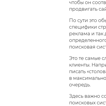
чтобы он соот
продвигать са
По сути это об
специфики стра
реклама и так
определенного
поисковая сис
Это те самые 
клиенты. Напри
писать «столов
в максимально
очередь.
Здесь важно со
поисковых сис