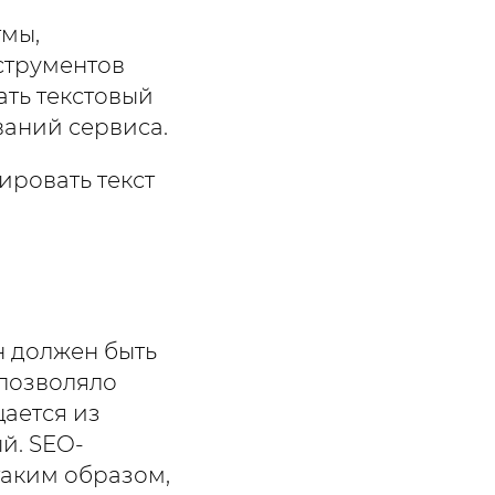
тмы,
струментов
ать текстовый
ваний сервиса.
ировать текст
н должен быть
 позволяло
ается из
й. SEO-
таким образом,