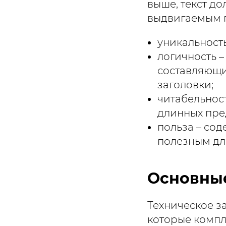
выше, текст д
выдвигаемым 
уникальность
логичность –
составляющие
заголовки;
читабельнос
длинных пре
польза – сод
полезным дл
Основные
Техническое з
которые компл