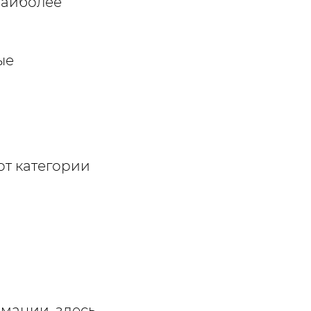
наиболее
ые
от категории
мации, здесь