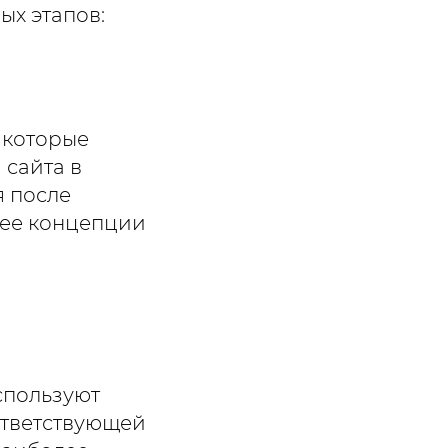
ых этапов:
 которые
 сайта в
я после
, ее концепции
спользуют
ответствующей