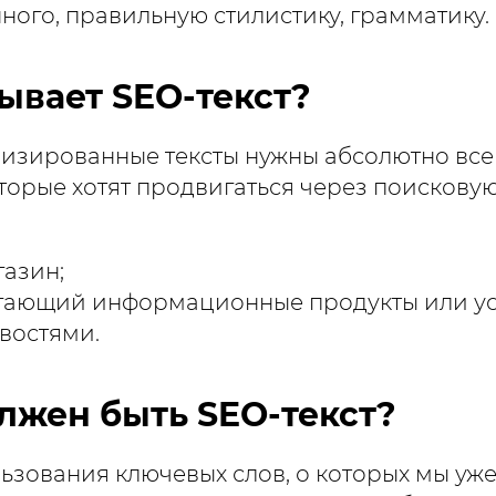
ного, правильную стилистику, грамматику.
зывает SEO-текст?
изированные тексты нужны абсолютно все
торые хотят продвигаться через поисковую
газин;
агающий информационные продукты или ус
востями.
лжен быть SEO-текст?
зования ключевых слов, о которых мы уж