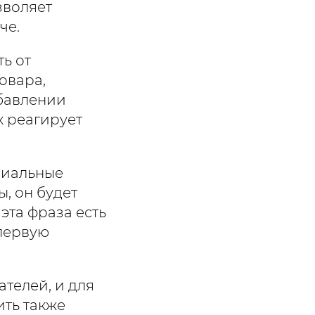
зволяет
че.
ть от
овара,
обавлении
х реагирует
циальные
ы, он будет
 эта фраза есть
 первую
ателей, и для
ить также