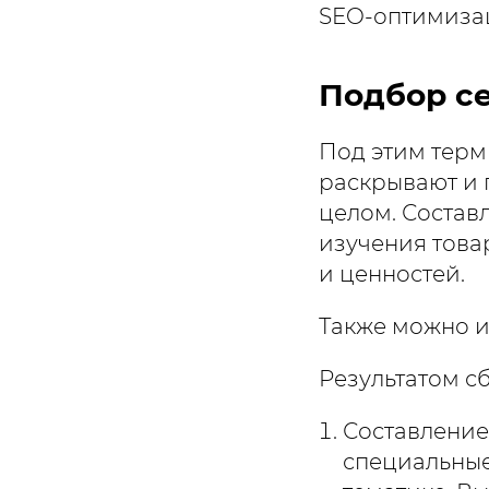
SEO-оптимизац
Подбор с
Под этим терм
раскрывают и п
целом. Состав
изучения това
и ценностей.
Также можно и
Результатом с
Составление
специальные