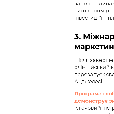
загальна динам
сигнал помірн
інвестиційні п
3. Міжна
маркетин
Після завершен
олімпійський к
перезапуск сво
Анджелесі.
Програма гло
демонструє з
ключовий інстр