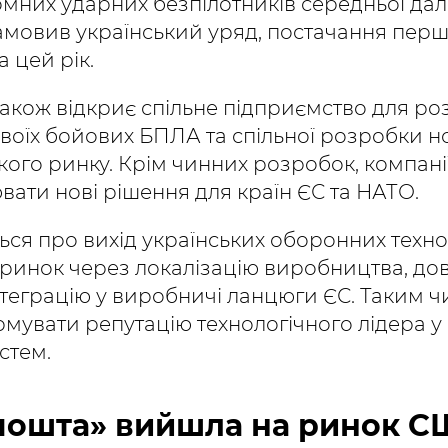
мних ударних безпілотників середньої даль
мовив український уряд, постачання першо
 цей рік.
 також відкриє спільне підприємство для 
воїх бойових БПЛА та спільної розробки 
ого ринку. Крім чинних розробок, компані
вати нові рішення для країн ЄС та НАТО.
ся про вихід українських оборонних техно
ринок через локалізацію виробництва, дов
нтеграцію у виробничі ланцюги ЄС. Таким 
мувати репутацію технологічного лідера у
стем.
 пошта» вийшла на ринок С