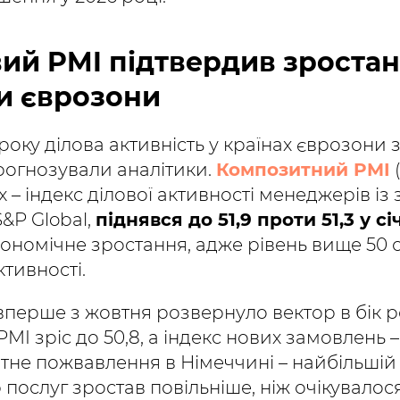
вий PMI підтвердив зроста
и єврозони
року ділова активність у країнах єврозони 
рогнозували аналітики.
Композитний PMI
 – індекс ділової активності менеджерів із з
S&P Global,
піднявся до 51,9 проти 51,3 у сі
ономічне зростання, адже рівень вище 50 
тивності.
перше з жовтня розвернуло вектор в бік 
I зріс до 50,8, а індекс нових замовлень – 
тне пожвавлення в Німеччині – найбільшій
р послуг зростав повільніше, ніж очікувалос