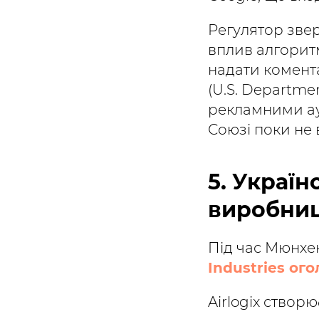
Регулятор звер
вплив алгорит
надати комента
(U.S. Departme
рекламними а
Союзі поки не 
5. Украї
виробниц
Під час Мюнхе
Industries ог
Airlogix створ