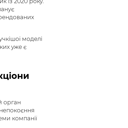
 із 2020 року.
ланує
брендованих
учкішої моделі
ких уже є
кціони
й орган
анепокоєння
теми компанії