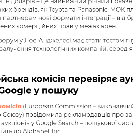
лн доларів – це найнижчий річний показник
аких брендів, як Toyota та Panasonic, МОК п
партнерам нові формати інтеграції – від 
ених комерційних прав у межах арен.
орум у Лос-Анджелесі має стати тестом гн
 залучення технологічних компаній, серед я
йська комісія перевіряє ау
Google у пошуку
омісія
(European Commission – виконавчи
 Союзу) повідомила рекламодавців про з
аукціонів у Google Search – пошукової сис
ить до Alphabet Inc.