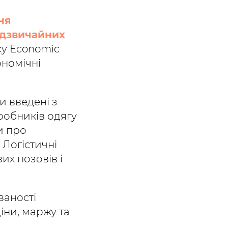
ня
адзвичайних
ncy Economic
ономічні
и введені з
робників одягу
и про
 Логістичні
их позовів і
ваності
іни, маржу та