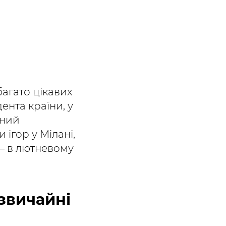
багато цікавих
нта країни, у
дний
 ігор у Мілані,
 – в лютневому
звичайні