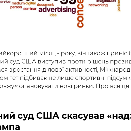
айкоротший місяць року, він також приніс 
ний суд США виступив проти рішень президе
ься зростання ділової активності, Міжнаро
омітет підбиває не лише спортивні підсумки
овжує опановувати нові ринки. Про все це
вний суд США скасував «над
ампа