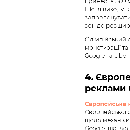
принесла 560 м
Після виходу т
запропонувати 
зон до розшир
Олімпійський ф
монетизації та
Google та Uber.
4. Європе
реклами 
Європейська к
Європейського
щодо механіки 
Google, що вход