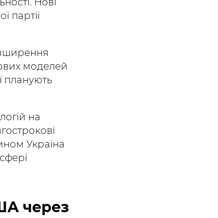
ності. Нові
ї партії
розширення
нових моделей
ї планують
логій на
гострокові
чином Україна
 сфері
ША через