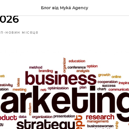
нг і бізнес: огляд нови
Блог від Myká Agency
026
ОП-НОВИН МІСЯЦЯ