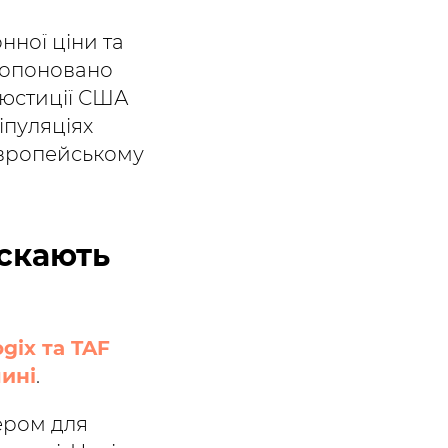
нної ціни та
пропоновано
 юстиції США
іпуляціях
вропейському
ускають
ogix та TAF
чині
.
нером для