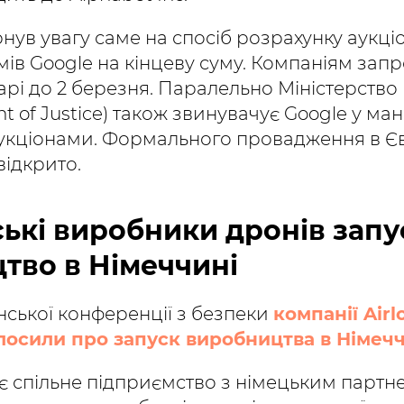
нув увагу саме на спосіб розрахунку аукціо
мів Google на кінцеву суму. Компаніям за
рі до 2 березня. Паралельно Міністерство
nt of Justice) також звинувачує Google у ман
укціонами. Формального провадження в Є
відкрито.
нські виробники дронів зап
тво в Німеччині
нської конференції з безпеки
компанії Airl
олосили про запуск виробництва в Німеч
ює спільне підприємство з німецьким парт