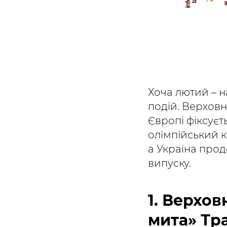
Хоча лютий – н
подій. Верхов
Європі фіксуєт
олімпійський к
а Україна прод
випуску.
1. Верхо
мита» Тр