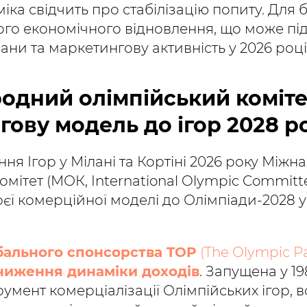
іка свідчить про стабілізацію попиту. Для б
ого економічного відновлення, що може пі
лани та маркетингову активність у 2026 році
родний олімпійський коміте
гову модель до ігор 2028 р
ня Ігор у Мілані та Кортіні 2026 року Між
омітет (МОК, International Olympic Committe
єї комерційної моделі до Олімпіади-2028 у
бального спонсорства TOP
(The Olympic Pa
ниження динаміки доходів
. Запущена у 19
умент комерціалізації Олімпійських ігор, в