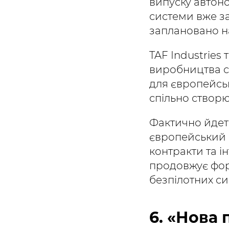
випуску автоно
системи вже за
заплановано на
TAF Industries
виробництва с
для європейськ
спільно створю
Фактично йдеть
європейський 
контракти та і
продовжує фор
безпілотних си
6. «Нова