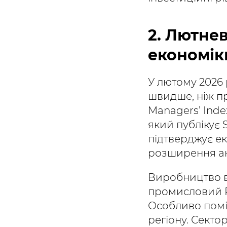
2. Лютне
економік
У лютому 2026 
швидше, ніж п
Managers’ Index
який публікує 
підтверджує ек
розширення ак
Виробництво в
промисловий PM
Особливо помі
регіону. Секто