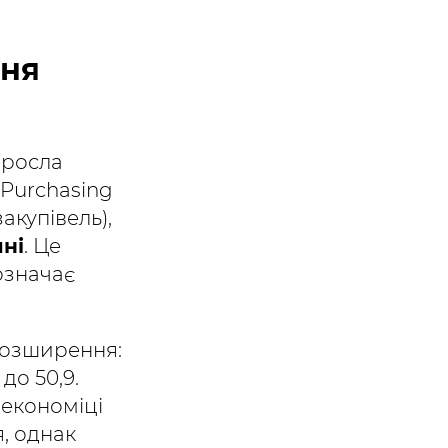
ння
зросла
(Purchasing
акупівель),
чні
. Це
означає
розширення:
до 50,9.
 економіці
я, однак