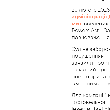
20 лютого 202
адміністраці
мит
, введених
Powers Act – 
повноваження)
Суд не заборон
порушенням про
заявили про «
складний проц
оператори та і
технічними тр
Для компаній 
торговельної п
інвестиційні рі