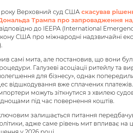
6 року Верховний суд США
скасував рішен
ї Дональда Трампа про запровадження н
 відповідно до IEEPA (International Emerge
Закону США про міжнародні надзвичайні ек
.
ив самі мита, але постановив, що вони бул
цедури. Галузеві асоціації ритейлу та ви
полегшення для бізнесу», однак попередил
ес відшкодування вже сплачених платежів.
мпортери можуть зіткнутися з хвилею судов
уднощами під час повернення коштів.
ключовим залишається питання передбачу
олітики, адже саме рівень мит впливає на ц
шення у 2026 році.