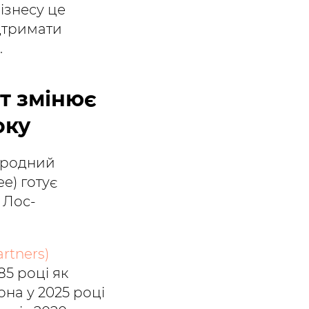
ізнесу це
дтримати
.
т змінює
оку
народний
e) готує
 Лос-
rtners)
85 році як
она у 2025 році