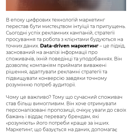
В епоху цифрових технологій маркетинг
перестав бути мистецтвом інтуїції та припущень.
Сьогодні успіх рекламних кампаній, стратегії
просування та робота з клієнтами будуються на
точних даних.
Data-driven маркетинг
– це підхід,
заснований на аналізі інформації про
споживачів, їхній поведінці та уподобаннях. Він
дозволяє компаніям приймати виважені
рішення, адаптувати рекламні стратегії та
підвищувати конверсію завдяки точному
розумінню потреб аудиторії.
Чому це важливо? Тому що сучасний споживач
став більш вимогливим. Він хоче отримувати
персоналізовані пропозиції, очікує уваги до своїх
бажань і віддає перевагу брендам, які
«розуміють» його потреби краще за інших.
Маркетинг, що базується на даних, допомагає