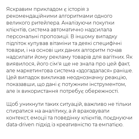
Яскравим прикладом є історія з
рекомендаційними алгоритмами одного
великого ритейлера. Аналізуючи покупки
клієнтів, система автоматично надсилала
персональні пропозиції. В іншому випадку
підліток купував вітаміни та деякі специфічні
товари, і на основі цих даних алгоритм почав
надсилати йому рекламу товарів для вагітних. Як
виявилося, його сім'я ще не знала про цей факт,
але маркетингова система «здогадалася» раніше.
Цей випадок викликав неоднозначну реакцію,
показавши, що дані є потужним інструментом,
але їх використання потребує обережності.
Щоб уникнути таких ситуацій, важливо не тільки
спиратися на аналітику, а й враховувати
контекст, емоції та поведінку клієнтів, поєднуючи
data-driven підхід із креативністю та емпатією.