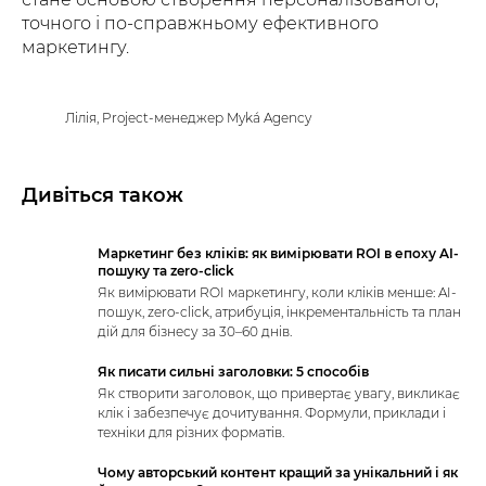
точного і по-справжньому ефективного
маркетингу.
Лілія, Project-менеджер Myká Agency
Дивіться також
Маркетинг без кліків: як вимірювати ROI в епоху AI-
пошуку та zero-click
Як вимірювати ROI маркетингу, коли кліків менше: AI-
пошук, zero-click, атрибуція, інкрементальність та план
дій для бізнесу за 30–60 днів.
Як писати сильні заголовки: 5 способів
Як створити заголовок, що привертає увагу, викликає
клік і забезпечує дочитування. Формули, приклади і
техніки для різних форматів.
Чому авторський контент кращий за унікальний і як