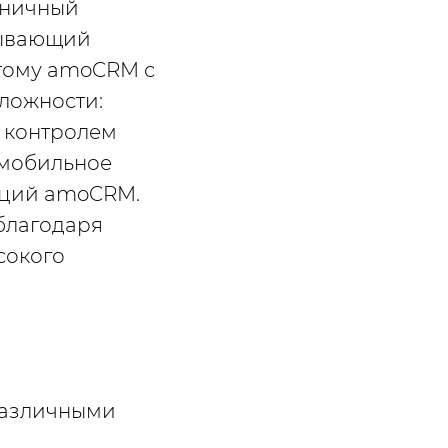
оничный
рывающий
этому аmoCRM с
ложности:
, контролем
 мобильное
нкций аmoCRM.
благодаря
сокого
различными