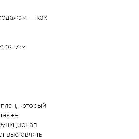
родажам — как
 с рядом
план, который
 также
 Функционал
т выставлять