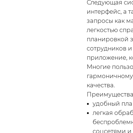
Следующая сис
интерфейс, а 
запросы как м
легкостью спр
планировкой з
сотрудников и
приложение, к
Многие пользо
гармоничному 
качества.
Преимущества
удобный пла
легкая обраб
беспроблемн
соцсетями и т