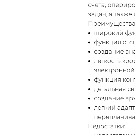
счета, оперир
задач, а такж
Преимущества
широкий фун
функция отс
создание ана
легкость коо
электронной
функция кон
детальная св
создание ар
легкий адап
переплачива
Недостатки: