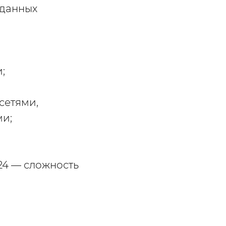
 данных
;
сетями,
ми;
24 — сложность