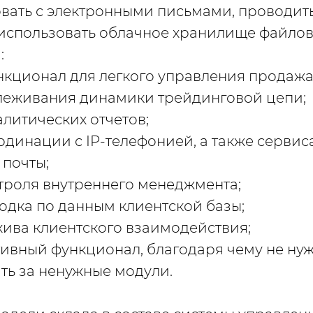
овать с электронными письмами, проводит
е использовать облачное хранилище файлов
:
кционал для легкого управления продажа
леживания динамики трейдинговой цепи;
литических отчетов;
рдинации с IP-телефонией, а также серви
 почты;
троля внутреннего менеджмента;
одка по данным клиентской базы;
хива клиентского взаимодействия;
тивный функционал, благодаря чему не ну
ть за ненужные модули.