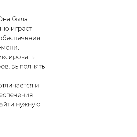
Она была
нно играет
обеспечения
емени,
фиксировать
ов, выполнять
отличается и
еспечения
найти нужную