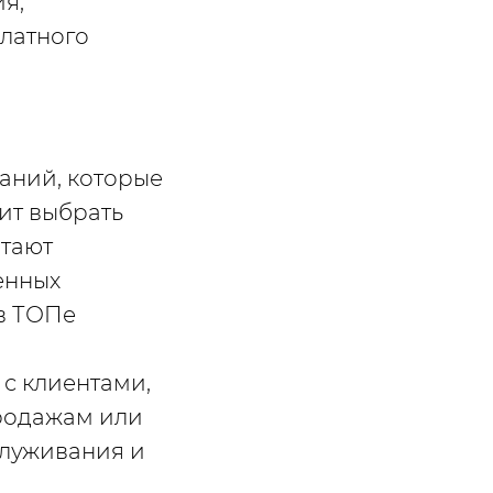
я;
платного
аний, которые
оит выбрать
итают
енных
 в ТОПе
 с клиентами,
родажам или
служивания и