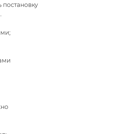
ь постановку
.
ми;
сами
жно