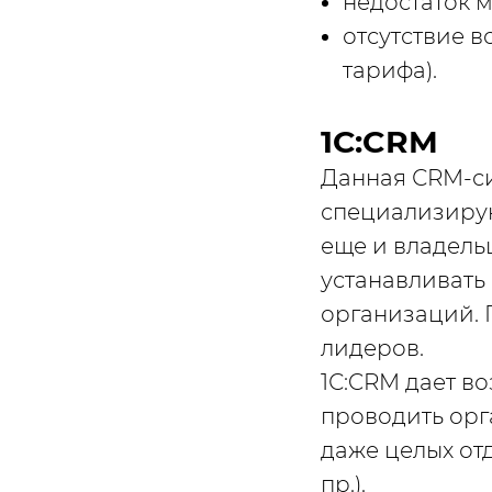
недостаток м
отсутствие в
тарифа).
1С:CRM
Данная СRM-си
специализируют
еще и владель
устанавливать
организаций. 
лидеров.
1С:CRM дает во
проводить ор
даже целых от
пр.).