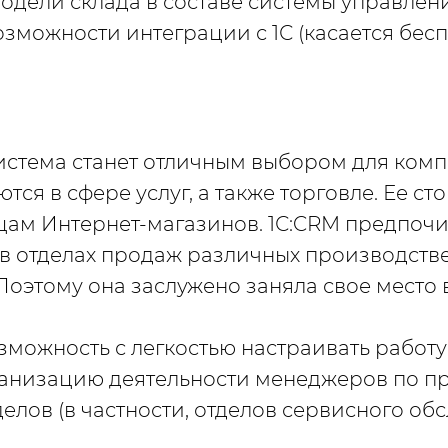
одели склада в составе системы управлени
озможности интеграции с 1С (касается бес
стема станет отличным выбором для комп
ся в сфере услуг, а также торговле. Ее ст
цам Интернет-магазинов. 1С:CRM предпоч
 в отделах продаж различных производств
Поэтому она заслужено заняла свое место
зможность с легкостью настраивать работу
ганизацию деятельности менеджеров по п
делов (в частности, отделов сервисного об