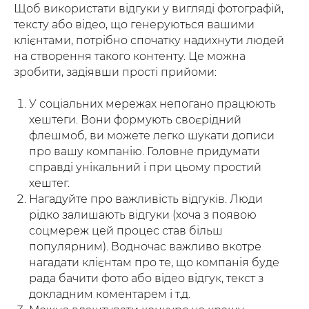
Щоб використати відгуки у вигляді фотографій,
тексту або відео, що генеруються вашими
клієнтами, потрібно спочатку надихнути людей
на створення такого контенту. Це можна
зробити, задіявши прості прийоми:
У соціальних мережах непогано працюють
хештеги. Вони формують своєрідний
флешмоб, ви можете легко шукати дописи
про вашу компанію. Головне придумати
справді унікальний і при цьому простий
хештег.
Нагадуйте про важливість відгуків. Люди
рідко залишають відгуки (хоча з появою
соцмереж цей процес став більш
популярним). Водночас важливо вкотре
нагадати клієнтам про те, що компанія буде
рада бачити фото або відео відгук, текст з
докладним коментарем і т.д.