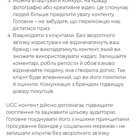
Можна влаштувати конкурс на кращу
фотографію або креативне відео. Це спонукає
людей більше приділити увагу контенту.
Головне – не забудьте, що переможцю має
дістатися приз.
Взаємодіяти з клієнтами. Без зворотного
зв'язку користувачі не відзначатимуть ваш
бренд і не викладатимуть контент, який ви
зможете використовувати надалі. Залишайте
коментарі, робіть репости й обов'язково
відзначайте людину, яка створила допис. Так
клієнт буде впевнений, що ви його помітили
й оцінили. Комунікація з брендом підвищує
довіру покупців.
UGC-контент дійсно допомагає підвищити
охоплення та зацікавити цільову аудиторію.
Головне поєднувати його з іншими принципами
просування брендів у соціальних мережах і не
залишати клієнтів без зворотного зв'язку.