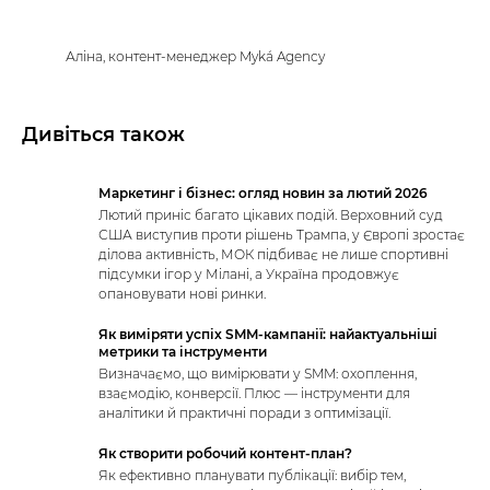
Аліна, контент-менеджер Myká Agency
Дивіться також
Маркетинг і бізнес: огляд новин за лютий 2026
Лютий приніс багато цікавих подій. Верховний суд
США виступив проти рішень Трампа, у Європі зростає
ділова активність, МОК підбиває не лише спортивні
підсумки ігор у Мілані, а Україна продовжує
опановувати нові ринки.
Як виміряти успіх SMM-кампанії: найактуальніші
метрики та інструменти
Визначаємо, що вимірювати у SMM: охоплення,
взаємодію, конверсії. Плюс — інструменти для
аналітики й практичні поради з оптимізації.
Як створити робочий контент-план?
Як ефективно планувати публікації: вибір тем,