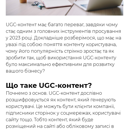
UGC-контент має багато переваг, завдяки чому
стає одним з головних інструментів просування
у 2023 році. Докладніше розберімося, що має на
увазі під собою поняття контенту користувача,
чому його популярність стрімко зростає та як
зробити так, щоб використання UGC-контенту
було максимально ефективним для розвитку
вашого бізнесу?
Що таке UGC-контент?
Почнемо з основ. UGC-контент дослівно
розшифровується як контент, який генерують
користувачі. Це можуть бути клієнти компанії,
підписники сторінок у соцмережах, користувачі
сайту тощо. Тобто контент, який буде
розміщений на сайті або обліковому записі в