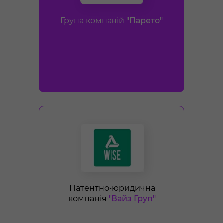
Група компаній
"Парето"
Патентно-юридична
компанія
"Вайз Груп"