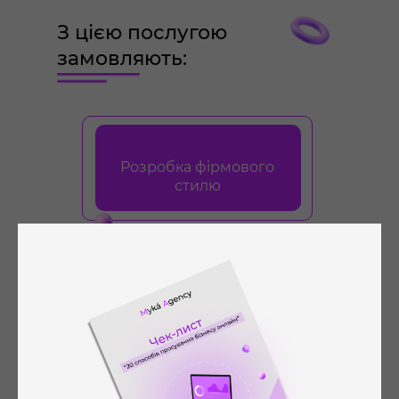
З цією послугою
замовляють:
Розробка фірмового
стилю
Докладніше
Розробка логотипа