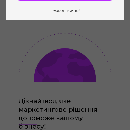
Безкоштовно!
Дізнайтеся, яке
маркетингове рішення
допоможе вашому
бізнесу!