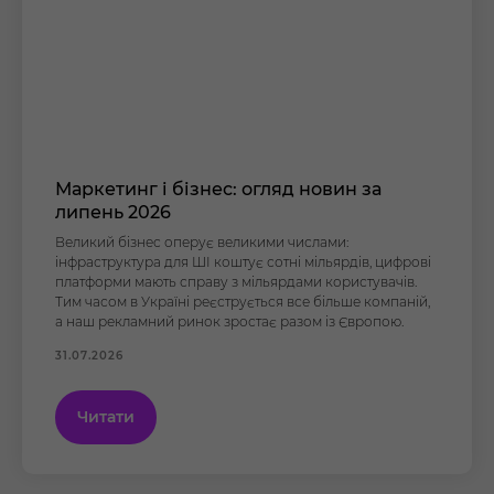
Маркетинг і бізнес: огляд новин за
липень 2026
Великий бізнес оперує великими числами:
інфраструктура для ШІ коштує сотні мільярдів, цифрові
платформи мають справу з мільярдами користувачів.
Тим часом в Україні реєструється все більше компаній,
а наш рекламний ринок зростає разом із Європою.
31.07.2026
Читати