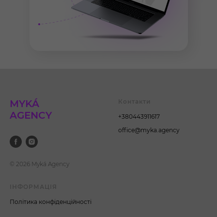
MYKÁ
Контакти
AGENCY
+380443911617
office@myka.agency
© 2026 Myká Agency
ІНФОРМАЦІЯ
Пол
ітика конфіденційності