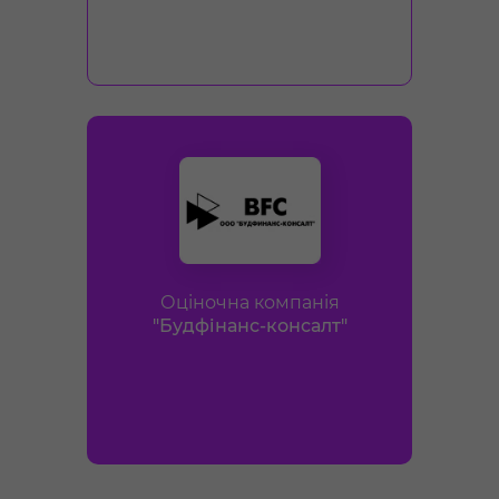
Оціночна компанія
"Будфінанс-консалт"