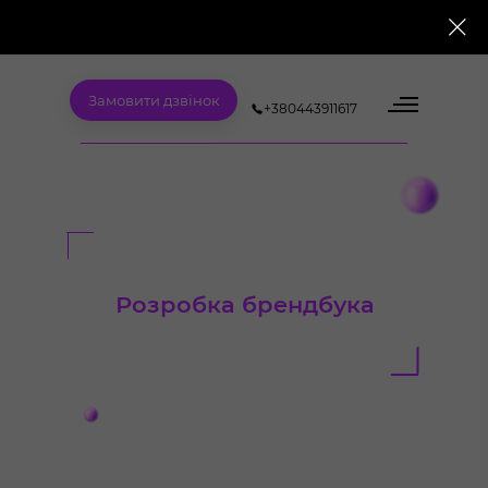
M
yká
A
gency
Замовити дзвінок
+380443911617
Розробка брендбука