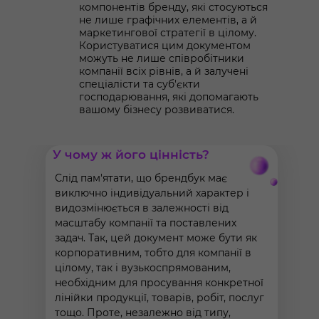
компонентів бренду, які стосуються
не лише графічних елементів, а й
маркетингової стратегії в цілому.
Користуватися цим документом
можуть не лише співробітники
компанії всіх рівнів, а й залучені
спеціалісти та суб'єкти
господарювання, які допомагають
вашому бізнесу розвиватися.
У чому ж його цінність?
Слід пам'ятати, що брендбук має
виключно індивідуальний характер і
видозмінюється в залежності від
масштабу компанії та поставлених
задач. Так, цей документ може бути як
корпоративним, тобто для компанії в
цілому, так і вузькоспрямованим,
необхідним для просування конкретної
лінійки продукції, товарів, робіт, послуг
тощо. Проте, незалежно від типу,