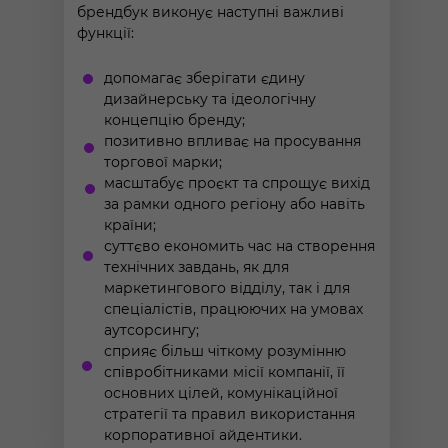
брендбук виконує наступні важливі
функції:
допомагає зберігати єдину
дизайнерську та ідеологічну
концепцію бренду;
позитивно впливає на просування
торгової марки;
масштабує проєкт та спрощує вихід
за рамки одного регіону або навіть
країни;
суттєво економить час на створення
технічних завдань, як для
маркетингового відділу, так і для
спеціалістів, працюючих на умовах
аутсорсингу;
сприяє більш чіткому розумінню
співробітниками місії компанії, її
основних цілей, комунікаційної
стратегії та правил використання
корпоративної айдентики.