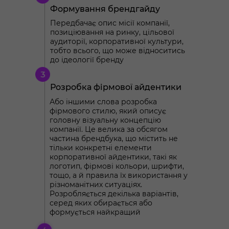
Формування брендгайду
Передбачає опис місії компанії,
позиціювання на ринку, цільової
аудиторії, корпоративної культури,
тобто всього, що може відноситись
до ідеології бренду
Розробка фірмової айдентики
Або іншими слова розробка
фірмового стилю, який описує
головну візуальну концепцію
компанії. Це велика за обсягом
частина брендбука, що містить не
тільки конкретні елементи
корпоративної айдентики, такі як
логотип, фірмові кольори, шрифти,
тощо, а й правила їх використання у
різноманітних ситуаціях.
Розробляється декілька варіантів,
серед яких обирається або
формується найкращий