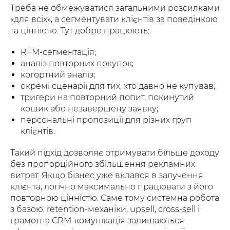
Треба не обмежуватися загальними розсилками
«для всіх», а сегментувати клієнтів за поведінкою
та цінністю. Тут добре працюють:
RFM-сегментація;
аналіз повторних покупок;
когортний аналіз;
окремі сценарії для тих, хто давно не купував;
тригери на повторний попит, покинутий
кошик або незавершену заявку;
персональні пропозиції для різних груп
клієнтів.
Такий підхід дозволяє отримувати більше доходу
без пропорційного збільшення рекламних
витрат. Якщо бізнес уже вклався в залучення
клієнта, логічно максимально працювати з його
повторною цінністю. Саме тому системна робота
з базою, retention-механіки, upsell, cross-sell і
грамотна CRM-комунікація залишаються