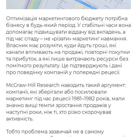
Оптимізація маркетингового бюджету потрібна
бізнесу в будь-який період. У стабільні часи вона
допомагає підвищувати віддачу від вкладень, а
під час спаду – не «різати» маркетинг навмання.
Власник має розуміти, куди йдуть гроші, які
канали впливають на продажі, повторні покупки
та прибуток, а які лише витрачають ресурси без
помітного результату. Це підтверджують і дані
про поведінку компаній у попередні рецесії.
McGraw-Hill Research наводить такий аргумент:
компанії, які зберігали або посилювали
маркетинг під час рецесії 1981–1982 років, мали
значно вищі темпи зростання продажів у
наступні роки, ніж ті, хто різко скорочував
активність.
Тобто проблема зазвичай не в самому