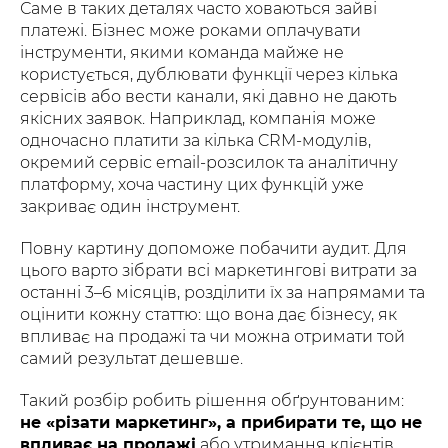
Саме в таких деталях часто ховаються зайві
платежі. Бізнес може роками оплачувати
інструменти, якими команда майже не
користується, дублювати функції через кілька
сервісів або вести канали, які давно не дають
якісних заявок. Наприклад, компанія може
одночасно платити за кілька CRM-модулів,
окремий сервіс email-розсилок та аналітичну
платформу, хоча частину цих функцій уже
закриває один інструмент.
Повну картину допоможе побачити аудит. Для
цього варто зібрати всі маркетингові витрати за
останні 3–6 місяців, розділити їх за напрямами та
оцінити кожну статтю: що вона дає бізнесу, як
впливає на продажі та чи можна отримати той
самий результат дешевше.
Такий розбір робить рішення обґрунтованим:
не «різати маркетинг», а прибирати те, що не
впливає на продажі
або утримання клієнтів.