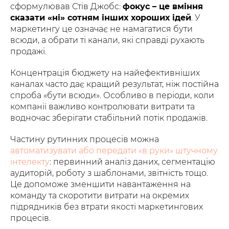
сформулював Стів Джобс:
фокус – це вміння
сказати «ні» сотням інших хороших ідей
. У
маркетингу це означає не намагатися бути
всюди, а обрати ті канали, які справді рухають
продажі.
Концентрація бюджету на найефективніших
каналах часто дає кращий результат, ніж постійна
спроба «бути всюди». Особливо в періоди, коли
компанії важливо контролювати витрати та
водночас зберігати стабільний потік продажів.
Частину рутинних процесів можна
автоматизувати або передати «в руки» штучному
інтелекту
: первинний аналіз даних, сегментацію
аудиторій, роботу з шаблонами, звітність тощо.
Це допоможе зменшити навантаження на
команду та скоротити витрати на окремих
підрядників без втрати якості маркетингових
процесів.