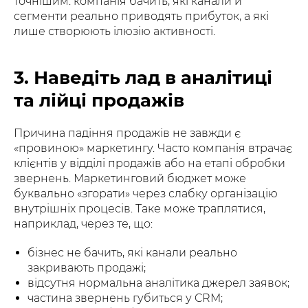
точнішим: компанія бачить, які канали й
сегменти реально приводять прибуток, а які
лише створюють ілюзію активності.
3. Наведіть лад в аналітиці
та лійці продажів
Причина падіння продажів не завжди є
«провиною» маркетингу. Часто компанія втрачає
клієнтів у відділі продажів або на етапі обробки
звернень. Маркетинговий бюджет може
буквально «згорати» через слабку організацію
внутрішніх процесів. Таке може траплятися,
наприклад, через те, що:
бізнес не бачить, які канали реально
закривають продажі;
відсутня нормальна аналітика джерел заявок;
частина звернень губиться у CRM;