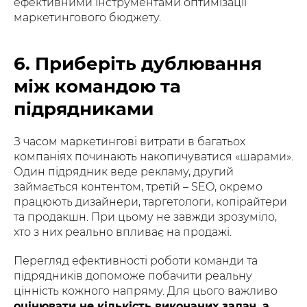
ефективними інструментами оптимізації
маркетингового бюджету.
6. Приберіть дублювання
між командою та
підрядниками
З часом маркетингові витрати в багатьох
компаніях починають накопичуватися «шарами».
Один підрядник веде рекламу, другий
займається контентом, третій – SEO, окремо
працюють дизайнери, таргетологи, копірайтери
та продакшн. При цьому не завжди зрозуміло,
хто з них реально впливає на продажі.
Перегляд ефективності роботи команди та
підрядників допоможе побачити реальну
цінність кожного напряму. Для цього важливо
оцінювати не кількість виконаних задач, а