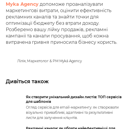
Myka Agency
допоможе проаналізувати
маркетингові витрати, оцінити ефективність
рекламних каналів та знайти точки для
оптимізації бюджету без втрати доходу.
Розберемо вашу лійку продажів, рекламні
кампанії та канали просування, щоб кожна
витрачена гривня приносила бізнесу користь.
Лілія, Маркетолог & PM Myká Agency
Дивіться також
Як створити унікальний дизайн листів: ТОП сервісів
для шаблонів
Огляд сервісів для email-маркетингу: як створювати
візуально привабливі, адаптивні та результативні
листи для залучення клієнтів.
Рекламні канали: як обрати найефективніші для