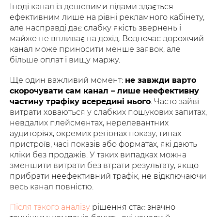
Іноді канал із дешевими лідами здається
ефективним лише на рівні рекламного кабінету,
але насправді дає слабку якість звернень і
майже не впливає на дохід. Водночас дорожчий
канал може приносити менше заявок, але
більше оплат і вищу маржу.
Ще один важливий момент:
не завжди варто
скорочувати сам канал – лише неефективну
частину трафіку всередині нього
. Часто зайві
витрати ховаються у слабких пошукових запитах,
невдалих плейсментах, нерелевантних
аудиторіях, окремих регіонах показу, типах
пристроїв, часі показів або форматах, які дають
кліки без продажів. У таких випадках можна
зменшити витрати без втрати результату, якщо
прибрати неефективний трафік, не відключаючи
весь канал повністю.
Після такого аналізу
рішення стає значно